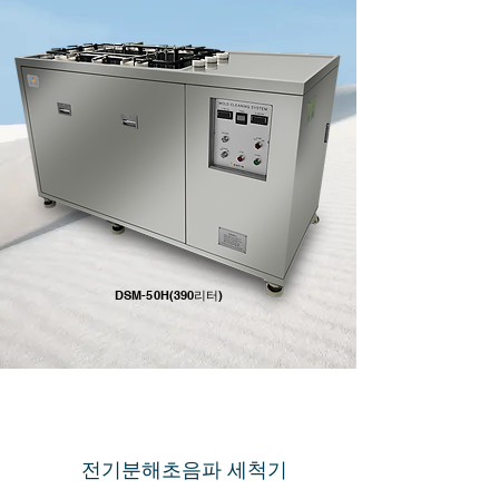
DSM-50H(390리터)
​전기분해초음파 세척기