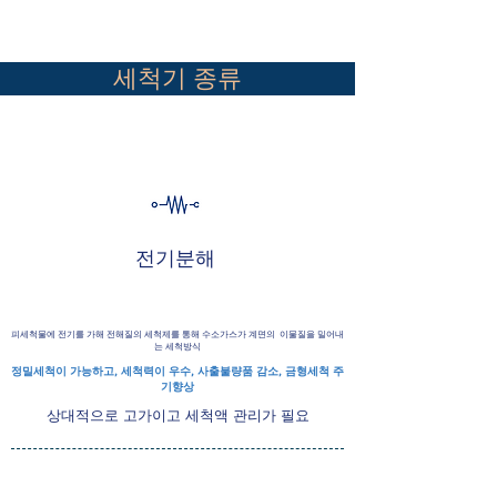
세척기 종류
​전기분해
​피세척물에 전기를 가해 전해질의 세척제를 통해 수소가스가 계면의 이물질을 밀어내
는 세척방식
​정밀세척이 가능하고, 세척력이 우수, 사출불량품 감소, 금형세척 주
기향상
​상대적으로 고가이고 세척액 관리가 필요