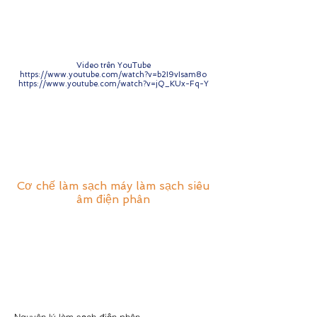
Video trên YouTube
https://www.youtube.com/watch?v=b2I9vIsam8o
https://www.youtube.com/watch?v=jQ_KUx-Fq-Y
Cái nút
Cơ chế làm sạch máy làm sạch siêu
âm điện phân