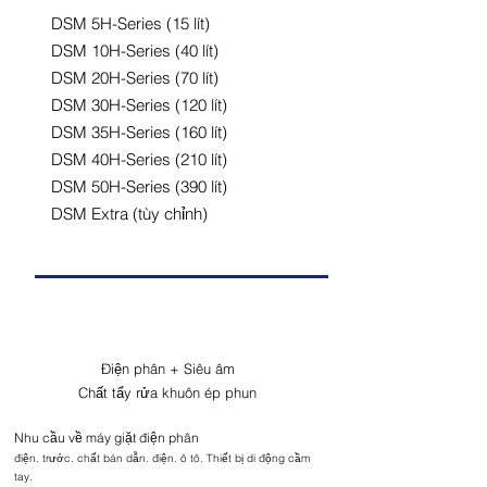
DSM 5H-Series (15 lít)
DSM 10H-Series (40 lít)
DSM 20H-Series (70 lít)
DSM 30H-Series (120 lít)
DSM 35H-Series (160 lít)
DSM 40H-Series (210 lít)
DSM 50H-Series (390 lít)
DSM Extra (tùy chỉnh)
Điện phân + Siêu âm
Chất tẩy rửa khuôn ép phun
Nhu cầu về máy giặt điện phân
điện. trước. chất bán dẫn. điện. ô tô. Thiết bị di động cầm
tay.